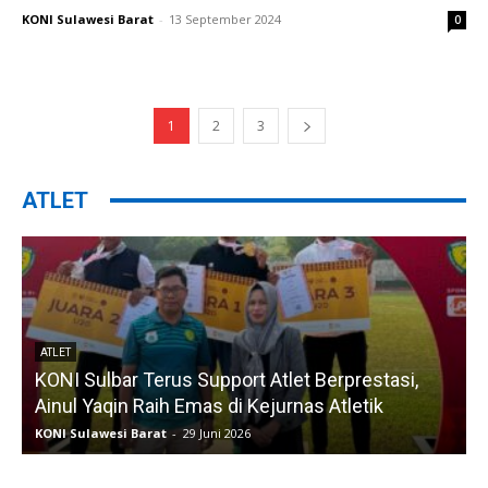
KONI Sulawesi Barat
-
13 September 2024
0
1
2
3
ATLET
ATLET
KONI Sulbar Terus Support Atlet Berprestasi,
Ainul Yaqin Raih Emas di Kejurnas Atletik
KONI Sulawesi Barat
-
29 Juni 2026
K