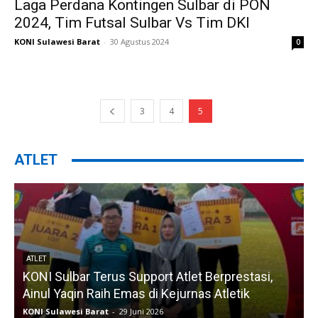
Laga Perdana Kontingen Sulbar di PON
2024, Tim Futsal Sulbar Vs Tim DKI
KONI Sulawesi Barat
-
30 Agustus 2024
0
3
4
5
ATLET
ATLET
KONI Sulbar Terus Support Atlet Berprestasi,
Ainul Yaqin Raih Emas di Kejurnas Atletik
KONI Sulawesi Barat
-
29 Juni 2026
K