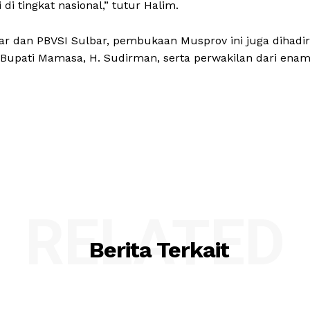
i tingkat nasional,” tutur Halim.
lbar dan PBVSI Sulbar, pembukaan Musprov ini juga dihadir
l Bupati Mamasa, H. Sudirman, serta perwakilan dari ena
RELATED
Berita Terkait