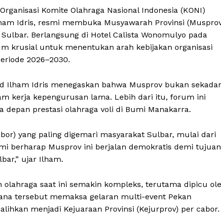
rganisasi Komite Olahraga Nasional Indonesia (KONI)
lham Idris, resmi membuka Musyawarah Provinsi (Musprov
) Sulbar. Berlangsung di Hotel Calista Wonomulyo pada
um krusial untuk menentukan arah kebijakan organisasi
eriode 2026–2030.
 Ilham Idris menegaskan bahwa Musprov bukan sekada
 kerja kepengurusan lama. Lebih dari itu, forum ini
 depan prestasi olahraga voli di Bumi Manakarra.
cabor) yang paling digemari masyarakat Sulbar, mulai dari
mi berharap Musprov ini berjalan demokratis demi tujuan
bar,” ujar Ilham.
 olahraga saat ini semakin kompleks, terutama dipicu ol
dana tersebut memaksa gelaran multi-event Pekan
alihkan menjadi Kejuaraan Provinsi (Kejurprov) per cabor.