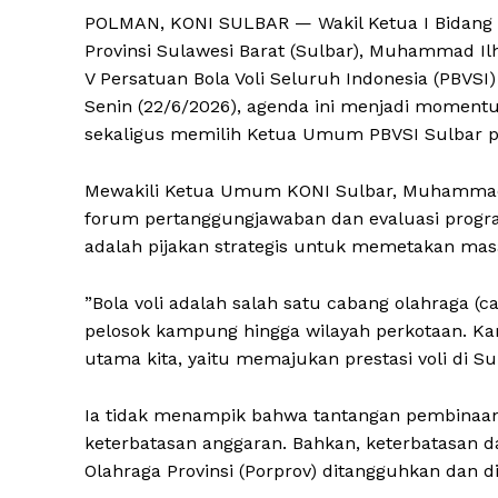
​POLMAN, KONI SULBAR — Wakil Ketua I Bidang O
Provinsi Sulawesi Barat (Sulbar), Muhammad I
V Persatuan Bola Voli Seluruh Indonesia (PBVSI
Senin (22/6/2026), agenda ini menjadi moment
sekaligus memilih Ketua Umum PBVSI Sulbar p
​Mewakili Ketua Umum KONI Sulbar, Muhammad
forum pertanggungjawaban dan evaluasi program
adalah pijakan strategis untuk memetakan masa
​”Bola voli adalah salah satu cabang olahraga (
pelosok kampung hingga wilayah perkotaan. Ka
utama kita, yaitu memajukan prestasi voli di Sul
​​Ia tidak menampik bahwa tantangan pembinaan
keterbatasan anggaran. Bahkan, keterbatasan 
Olahraga Provinsi (Porprov) ditangguhkan dan di