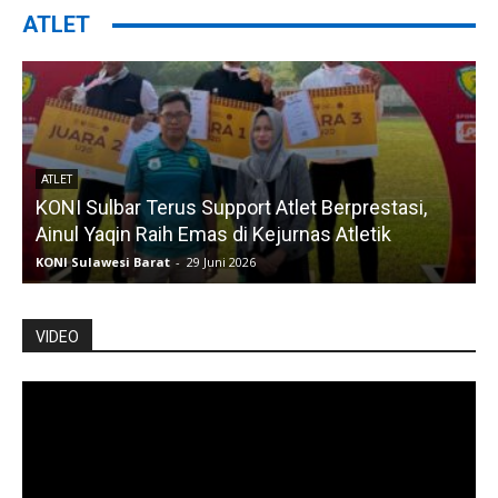
ATLET
ATLET
KONI Sulbar Terus Support Atlet Berprestasi,
Ainul Yaqin Raih Emas di Kejurnas Atletik
KONI Sulawesi Barat
-
29 Juni 2026
K
VIDEO