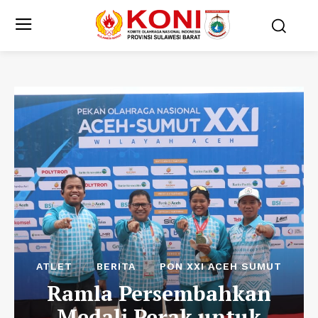
ATLET
BERITA
PON XXI ACEH SUMUT
Ramla Persembahkan
Medali Perak untuk