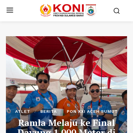
ATLET
BERITA
PON XXI ACEH SUMUT
Ramla Melaju ke Final
Dayung 1.000 Meter di