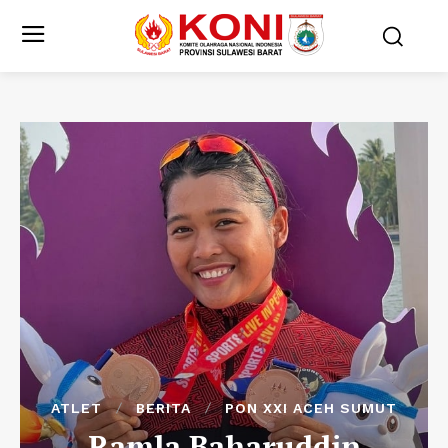
ATLET
BERITA
PON XXI ACEH SUMUT
Ramla Baharuddin