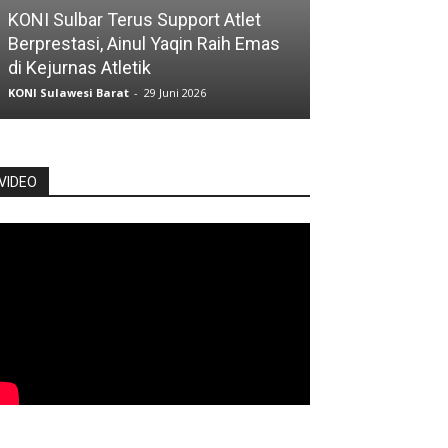
KONI Sulbar Terus Support Atlet
Mahasiswa ITB
Berprestasi, Ainul Yaqin Raih Emas
Jadi Atlet Nas
di Kejurnas Atletik
Camp di Thail
KONI Sulawesi Barat
-
29 Juni 2026
KONI Sulawesi Bara
VIDEO