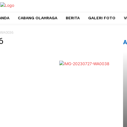
ANDA
CABANG OLAHRAGA
BERITA
GALERI FOTO
V
-WA0036
6
A