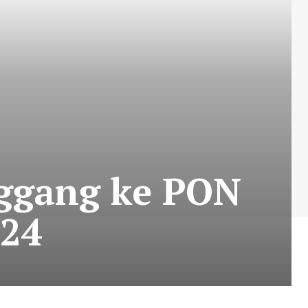
ggang ke PON
024