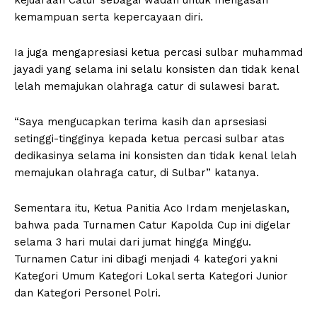
kejuaraan Catur sebagai wadah untuk mengasah
kemampuan serta kepercayaan diri.
Ia juga mengapresiasi ketua percasi sulbar muhammad
jayadi yang selama ini selalu konsisten dan tidak kenal
lelah memajukan olahraga catur di sulawesi barat.
“Saya mengucapkan terima kasih dan aprsesiasi
setinggi-tingginya kepada ketua percasi sulbar atas
dedikasinya selama ini konsisten dan tidak kenal lelah
memajukan olahraga catur, di Sulbar” katanya.
Sementara itu, Ketua Panitia Aco Irdam menjelaskan,
bahwa pada Turnamen Catur Kapolda Cup ini digelar
selama 3 hari mulai dari jumat hingga Minggu.
Turnamen Catur ini dibagi menjadi 4 kategori yakni
Kategori Umum Kategori Lokal serta Kategori Junior
dan Kategori Personel Polri.