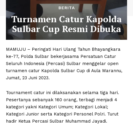
BERITA
Turnamen Catur Kapolda
Sulbar Cup Resmi Dibuka
MAMUJU – Peringati Hari Ulang Tahun Bhayangkara
ke-77, Polda Sulbar bekerjasama Persatuan Catur
Seluruh Indonesia (Percasi) Sulbar menggelar open
turnamen catur Kapolda Sulbar Cup di Aula Marannu,
Jumat, 23 Juni 2023.
Tournament catur ini dilaksanakan selama tiga hari.
Pesertanya sebanyak 160 orang, terbagi menjadi 4
kategori yakni Kategori Umum; Kategori Lokal;
Kategori Junior serta Kategori Personel Polri. Turut
hadir Ketua Percasi Sulbar Muhammad Jayadi.