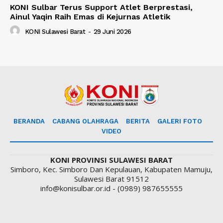
KONI Sulbar Terus Support Atlet Berprestasi,
Ainul Yaqin Raih Emas di Kejurnas Atletik
KONI Sulawesi Barat
-
29 Juni 2026
BERANDA
CABANG OLAHRAGA
BERITA
GALERI FOTO
VIDEO
KONI PROVINSI SULAWESI BARAT
Simboro, Kec. Simboro Dan Kepulauan, Kabupaten Mamuju,
Sulawesi Barat 91512
info@konisulbar.or.id - (0989) 987655555