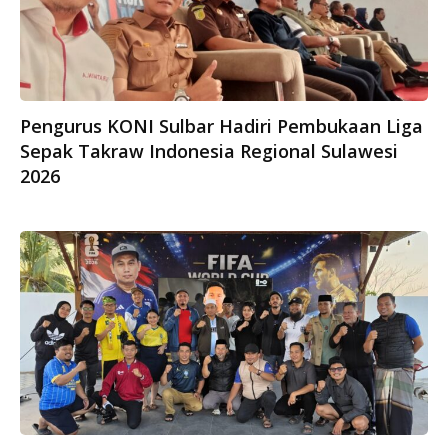
Pengurus KONI Sulbar Hadiri Pembukaan Liga
Sepak Takraw Indonesia Regional Sulawesi
2026