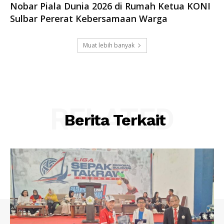
Nobar Piala Dunia 2026 di Rumah Ketua KONI
Sulbar Pererat Kebersamaan Warga
Muat lebih banyak
RELATED
Berita Terkait