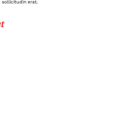
ollicitudin erat.
t