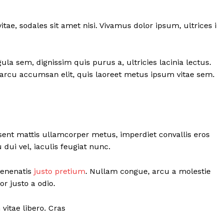
itae, sodales sit amet nisi. Vivamus dolor ipsum, ultrices 
ula sem, dignissim quis purus a, ultricies lacinia lectus.
sl arcu accumsan elit, quis laoreet metus ipsum vitae sem.
esent mattis ullamcorper metus, imperdiet convallis eros
ui vel, iaculis feugiat nunc.
 venenatis
justo pretium
. Nullam congue, arcu a molestie
r justo a odio.
vitae libero. Cras