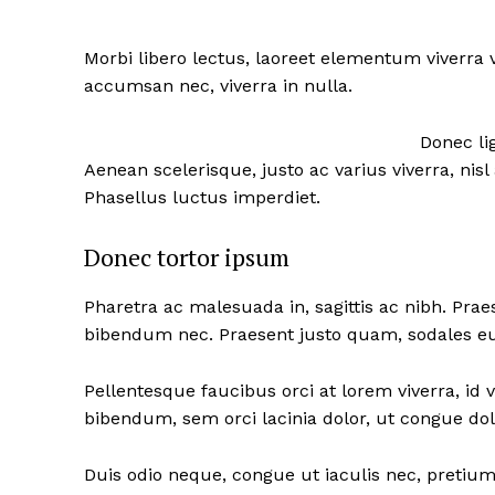
Morbi libero lectus, laoreet elementum viverra v
accumsan nec, viverra in nulla.
Donec lig
Aenean scelerisque, justo ac varius viverra, ni
Phasellus luctus imperdiet.
Donec tortor ipsum
Pharetra ac malesuada in, sagittis ac nibh. Pra
bibendum nec. Praesent justo quam, sodales eu d
Pellentesque faucibus orci at lorem viverra, id
bibendum, sem orci lacinia dolor, ut congue dolo
Duis odio neque, congue ut iaculis nec, pretium 