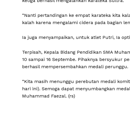
ketiga berhasil mengalahkan karateka Sultra.
“Nanti pertandingan ke empat karateka kita k
kalah karena mengalami cidera pada bagian leng
Ia juga menyampaikan, untuk atlet Putri, Ia op
Terpisah, Kepala Bidang Pendidikan SMA Muha
10 sampai 16 Septembe. Pihaknya bersyukur per
berhasil mempersembahkan medali perunggu.
“Kita masih menunggu perebutan medali komite
hari ini). Semoga dapat menyumbangkan medal
Muhammad Faezal. (rs)