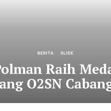
BERITA
SLIDE
Polman Raih Med
jang O2SN Cabang