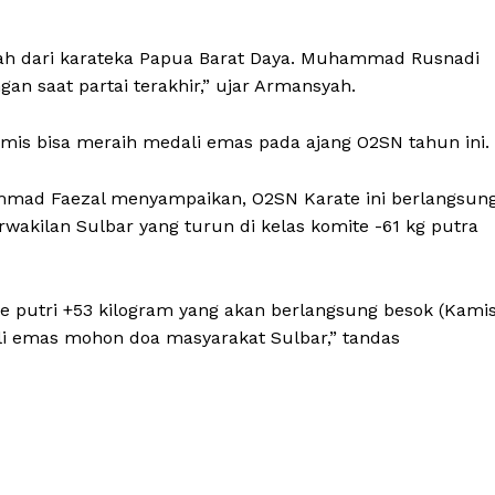
alah dari karateka Papua Barat Daya. Muhammad Rusnadi
an saat partai terakhir,” ujar Armansyah.
timis bisa meraih medali emas pada ajang O2SN tahun ini.
mmad Faezal menyampaikan, O2SN Karate ini berlangsun
wakilan Sulbar yang turun di kelas komite -61 kg putra
 putri +53 kilogram yang akan berlangsung besok (Kami
i emas mohon doa masyarakat Sulbar,” tandas