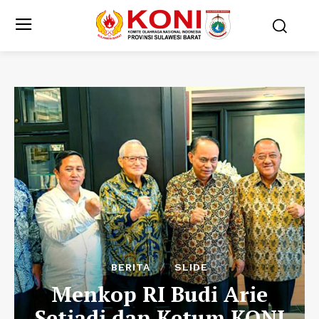
BERITA
SLIDE
Menkop RI Budi Arie
Setiadi dan Ketum KONI