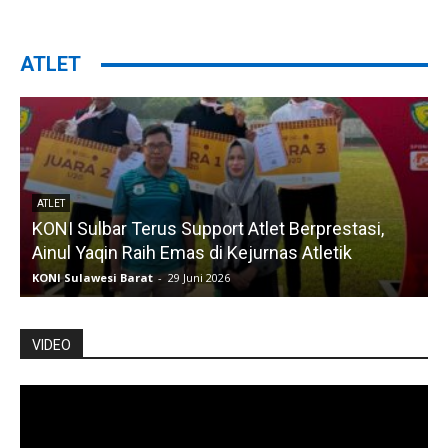
ATLET
ATLET
KONI Sulbar Terus Support Atlet Berprestasi,
Ainul Yaqin Raih Emas di Kejurnas Atletik
KONI Sulawesi Barat
-
29 Juni 2026
K
VIDEO