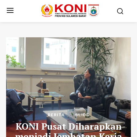
BERITA
SLIDE
KONI Pusat Diharapkan
menjadi Jembatan Kerja