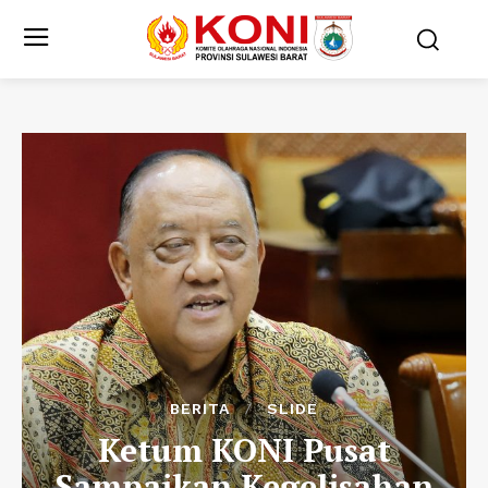
BERITA
SLIDE
Ketum KONI Pusat
Sampaikan Kegelisahan