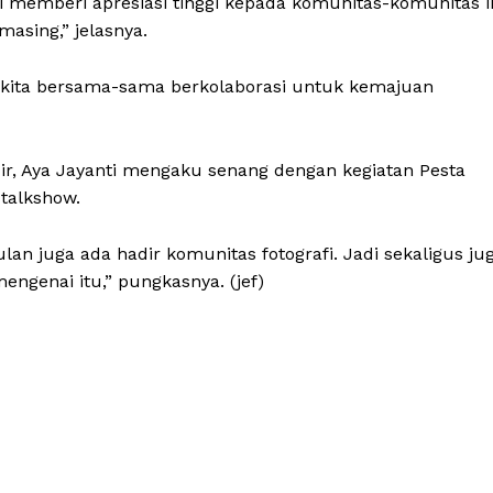
memberi apresiasi tinggi kepada komunitas-komunitas i
asing,” jelasnya.
i kita bersama-sama berkolaborasi untuk kemajuan
ir, Aya Jayanti mengaku senang dengan kegiatan Pesta
 talkshow.
an juga ada hadir komunitas fotografi. Jadi sekaligus ju
enai itu,” pungkasnya. (jef)