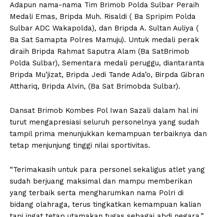
Adapun nama-nama Tim Brimob Polda Sulbar Peraih
Medali Emas, Bripda Muh. Risaldi ( Ba Spripim Polda
Sulbar ADC Wakapolda), dan Bripda A. Sultan Auliya (
Ba Sat Samapta Polres Mamuju). Untuk medali perak
diraih Bripda Rahmat Saputra Alam (Ba SatBrimob
Polda Sulbar), Sementara medali peruggu, diantaranta
Bripda Mu’jizat, Bripda Jedi Tande Ada’o, Birpda Gibran
Atthariq, Bripda Alvin, (Ba Sat Brimobda Sulbar).
Dansat Brimob Kombes Pol Iwan Sazali dalam hal ini
turut mengapresiasi seluruh personelnya yang sudah
tampil prima menunjukkan kemampuan terbaiknya dan
tetap menjunjung tinggi nilai sportivitas.
“Terimakasih untuk para personel sekaligus atlet yang
sudah berjuang maksimal dan mampu memberikan
yang terbaik serta mengharumkan nama Polri di
bidang olahraga, terus tingkatkan kemampuan kalian
tapi ingat tetap utamakan tugas sebagai abdi negara,”