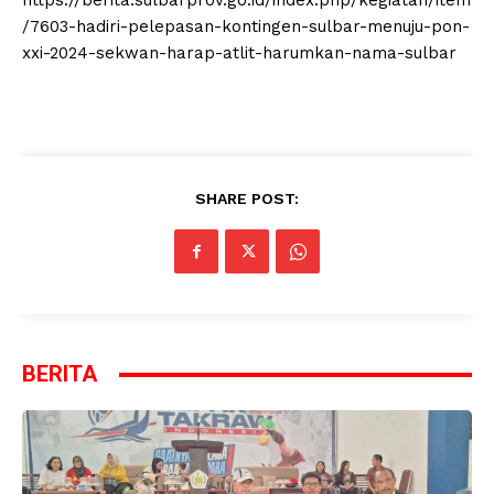
https://berita.sulbarprov.go.id/index.php/kegiatan/item
/7603-hadiri-pelepasan-kontingen-sulbar-menuju-pon-
xxi-2024-sekwan-harap-atlit-harumkan-nama-sulbar
SHARE POST:
BERITA